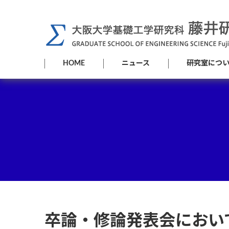
コ
ナ
ン
ビ
テ
ゲ
ン
ー
ツ
シ
HOME
ニュース
研究室につ
へ
ョ
ス
ン
キ
に
ッ
移
プ
動
卒論・修論発表会におい