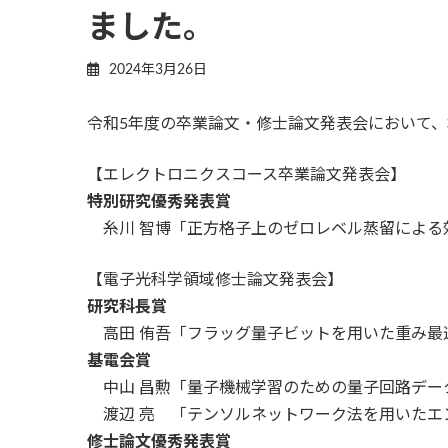
ました。
2024年3月26日
令和5年度の卒業論文・修士論文発表会において、
【エレクトロニクスコース卒業論文発表会】
特別研究優秀発表賞
糸川 智博「正方格子上のゼロレベル蒸留による
【電子光科学領域修士論文発表会】
研究科長賞
高田 侑吾「フラッグ量子ビットを用いた重み最
基電会賞
中山 昌勲「量子機械学習のための量子回路デー
渡辺 亮 「テンソルネットワーク法を用いたエ
修士論文優秀発表賞