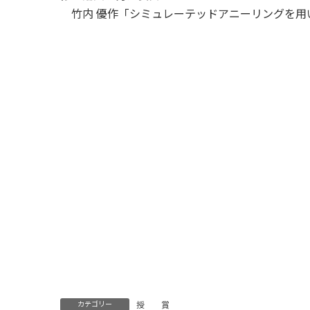
竹内 優作「シミュレーテッドアニーリングを用
カテゴリー
授 賞