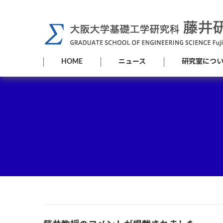
コ
ナ
ン
ビ
テ
ゲ
ン
ー
ツ
シ
HOME
ニュース
研究室につ
へ
ョ
ス
ン
キ
に
ッ
移
プ
動